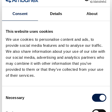
Recherche de produits
Services
Service clients
Consent
Details
About
Assistance produit
Pièces de rechange
Service extérieur
This website uses cookies
Programme d'entretien d'une minute
Téléchargements
We use cookies to personalise content and ads, to
Entreprise
provide social media features and to analyse our traffic.
En un mot
We also share information about your use of our site with
Notre objectif
our social media, advertising and analytics partners who
Travailler avec nous
may combine it with other information that you’ve
Centre d'Innovation
provided to them or that they’ve collected from your use
Nouveautés
of their services.
Travailler chez AmbaFlex
Sur nous
What we offer
Consent
Ventes
Necessary
Selection
Production
Ingénierie
Staff