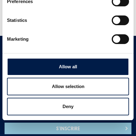
Preferences
Tous les postes vacants
Contactez nous
Customer support
Statistics
Marketing
Contactez-nous
Service clients
Allow all
+ 1 833 262 5863
Allow selection
CONTACTEZ-NOUS
Deny
Inscription au bulletin
S'INSCRIRE