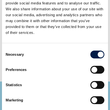
barres sucrées, produits de pharmacie et de soins
provide social media features and to analyse our traffic.
personnels
We also share information about your use of our site with
our social media, advertising and analytics partners who
Détails
may combine it with other information that you’ve
provided to them or that they’ve collected from your use
Largeur de tapis : 100 - 140 mm | 4-5,5”
of their services.
Multitapis : spirale montante/descendante
brevetée à UN seul TAPIS
Plage de charge : jusqu'à 50 kg/m |34 lb/ft
Consent
Gamme de vitesses : jusqu'à 60 m/min | 200 fpm
Necessary
Selection
Longueur de tapis : communément 120 m | 400 ft
par système d'entraînement
Preferences
Statistics
Marketing