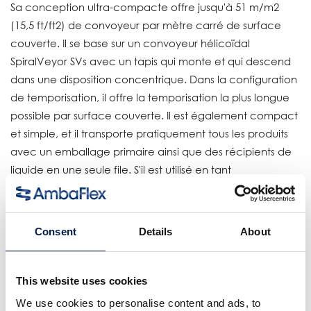
Sa conception ultra-compacte offre jusqu'à 51 m/m2
(15,5 ft/ft2) de convoyeur par mètre carré de surface
couverte. Il se base sur un convoyeur hélicoïdal
SpiralVeyor SVs avec un tapis qui monte et qui descend
dans une disposition concentrique. Dans la configuration
de temporisation, il offre la temporisation la plus longue
possible par surface couverte. Il est également compact
et simple, et il transporte pratiquement tous les produits
avec un emballage primaire ainsi que des récipients de
liquide en une seule file. S'il est utilisé en tant
qu'accumulateur à moyenne pression, la surface lisse du
tapis glisse sous les articles.
Consent
Details
About
Pour des produits:
Récipients pour liquide tels que : bouteilles en verre ou en
PET pour boissons, produits de pharmacie ou de soins
This website uses cookies
personnels. Emballages primaires tels que : cartons,
We use cookies to personalise content and ads, to