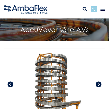
AccuVeyor série AVs