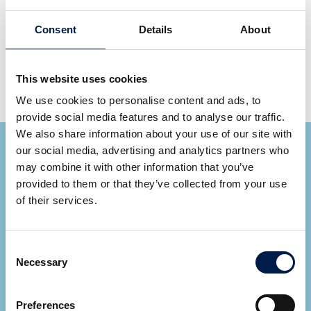
La largeur de tapis peut être de 100, 140, 200, 300,
400, 500, 600 mm par tapis.
Consent
Details
About
Vitesse de tapis jusqu'à 90 m/min.
Charge jusqu'à 50 kg/m par voie.
This website uses cookies
Angle d'inclinaison jusqu'à 15 degrés
We use cookies to personalise content and ads, to
provide social media features and to analyse our traffic.
We also share information about your use of our site with
our social media, advertising and analytics partners who
may combine it with other information that you’ve
provided to them or that they’ve collected from your use
of their services.
Ryan Cupp
Consent
Area Sales Manager
Necessary
Selection
VOIR TOUS LES EXPERTS
Preferences