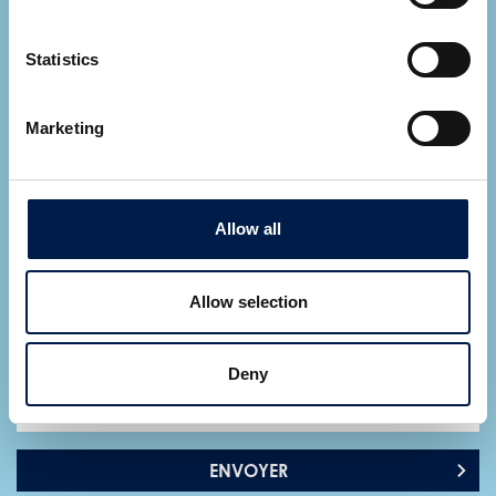
Let AmbaFlex contact you
*
Fields required
Statistics
Marketing
Allow all
Allow selection
Deny
ENVOYER