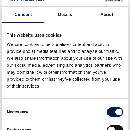
unterhalten.
Bei Zustimmung der Betroffenen
Zur Verwendung von (analytischen) Cookies bitten
Consent
Details
About
wir die Betroffenen um Zustimmung.
Zur Erfüllung gesetzlicher Verpflichtungen
AmbaFlex muss personenbezogenen Daten
This website uses cookies
aufgrund einiger gesetzlicher Verpflichtungen
We use cookies to personalise content and ads, to
verarbeiten, wie solcher, die in den Ländern gelten,
provide social media features and to analyse our traffic.
wo AmbaFlex einen Sitz hat.
We also share information about your use of our site with
Mit wem teilt AmbaFlex Ihre Daten?
our social media, advertising and analytics partners who
may combine it with other information that you’ve
Im Prinzip teilen wir Ihre Daten nicht mit anderen. Dies tun
provided to them or that they’ve collected from your use
wir nur, wenn es zur Erbringung unserer Dienstleistung
of their services.
notwendig ist oder wenn wir eine gesetzliche
Verpflichtung haben. In diesem Fall teilen wir Daten mit:
Eigenen Arbeitnehmern
Consent
Wir teilen die Daten mit Mitarbeitern nur, wenn der
Necessary
Selection
Zweck der Verarbeitung der Funktion des
Mitarbeiters entspricht. Zum Beispiel: Ein
Kundenservicemitarbeiter nimmt Kontakt mit einem
Preferences