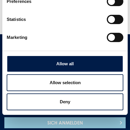
Preferences
Alle offenen Stellen bei AmbaFlex
Kontakt
Kundensupport
Statistics
Marketing
Kontakt
Kundensupport
Allow all
+ 1 833 262 5863
Allow selection
KONTAKTIEREN SIE UNS
Deny
Abonnieren Sie unseren News-Letter
SICH ANMELDEN