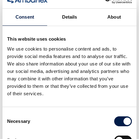
Produkt-Finder
Services
Kundendienst
Consent
Details
About
Kundenbetreuung
Ersatzteile
Vor-Ort-Service
This website uses cookies
1 Minuten Wartungsprogramm
Downloads
We use cookies to personalise content and ads, to
Unternehmen
provide social media features and to analyse our traffic.
Kurz zusammengefasst
We also share information about your use of our site with
Unsere Unternehmensmission
our social media, advertising and analytics partners who
Karrierechancen
may combine it with other information that you’ve
Innovationszentrum
provided to them or that they’ve collected from your use
Neuigkeiten
of their services.
Arbeiten bei AmbaFlex
Über uns
What we offer
Consent
Unser verkauf
Necessary
Selection
Produktion
Engineering
Unsere mitarbeiter