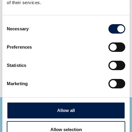
of their services.
Einzelheiten
Consent
Zwei Produktströme auf der Grundfläche von einem
Necessary
Selection
Konzipiert für Produkte mit niedriger Höhe
Zur Anhebung oder Pufferung
Preferences
Erhältlich für die folgenden Plattformen und
Bandbreiten:
SpiralVeyor SVs: 100, 140, 200 mm
Statistics
SpiralVeyor SV: 300, 400, 500, 600 mm
SpiralVeyor SVe: 600 - 1200 mm
Marketing
Allow all
Allow selection