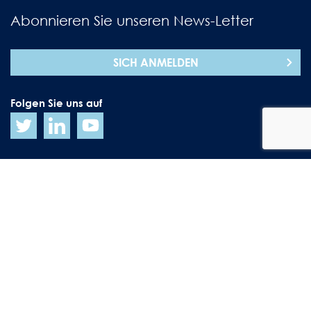
Abonnieren Sie unseren News-Letter
SICH ANMELDEN
Folgen Sie uns auf
Sitemap
Haftungsausschluss
Datenschutz
Urheberrechte
Policies
© 2026 AmbaFlex
©reated by
Reyez.nl