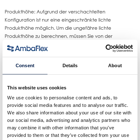
Produkthöhe: Aufgrund der verschachtelten
Konfiguration ist nur eine eingeschränkte lichte
Produkthöhe möglich. Um die ungefähre lichte
Produkthöhe zu berechnen, müssen Sie von der
standardmäßigen lichten Produkthöhe einer
unverschachtelten Spiralfördererkonfiguration 140 mm
abziehen und das Ergebnis durch 2 teilen.
Consent
Details
About
Verfügbar für folgende Plattformen und Gurtbreiten:
SpiralVeyor SVs: 100, 140 und 200 mm
This website uses cookies
SpiralVeyor SV: 300, 400, 500 und 600 mm
We use cookies to personalise content and ads, to
SpiralVeyor SVe: 600–1200 mm
provide social media features and to analyse our traffic.
SpiralVeyor SVo: nicht verfügbar
We also share information about your use of our site with
SpiralVeyor SVm: nicht verfügbar
our social media, advertising and analytics partners who
may combine it with other information that you’ve
Geeignet für:
provided to them or that they’ve collected from your use
Produkte mit niedriger Höhe