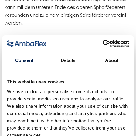
kann mit dem unteren Ende des oberen Spiralförderers
verbunden und zu einem einzigen Spiralförderer vereint
werden.
Verfügbar für folgende Plattformen: SV, SVe und SVs
Geeignet für:
Einzelne Artikel, Versandkisten und
Consent
Details
About
Sekundärverpackungen
This website uses cookies
Einzelheiten
We use cookies to personalise content and ads, to
Leicht stapelbares Konzept
provide social media features and to analyse our traffic.
Endlose Erhebung
We also share information about your use of our site with
Platzsparend
our social media, advertising and analytics partners who
Keine Stützstruktur erforderlich
may combine it with other information that you’ve
Kompakte Stellfläche
provided to them or that they’ve collected from your use
Reduzierung der Installationskosten
of their services.