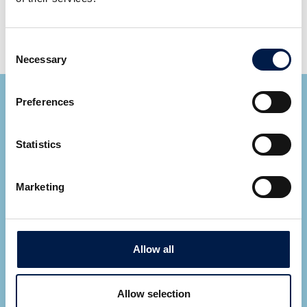
Verfügbar für die folgenden Plattformen: SV, SVe,
SVs
Consent
Necessary
Selection
Preferences
Statistics
Ryan Cupp
Marketing
Area Sales Manager
ALLE EXPERTEN ANSEHEN
Allow all
Let AmbaFlex contact you
*
Fields required
Allow selection