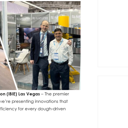
ion (IBIE) Las Vegas
– The premier
we’re presenting innovations that
ficiency for every dough-driven