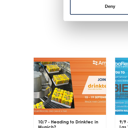
Deny
10/7
- Heading to Drinktec in
9/9
Munich?
Las