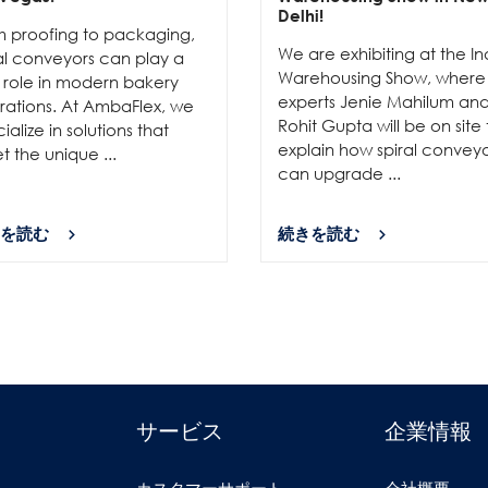
Delhi!
m proofing to packaging,
We are exhibiting at the In
al conveyors can play a
Warehousing Show, where
l role in modern bakery
experts Jenie Mahilum an
rations. At AmbaFlex, we
Rohit Gupta will be on site 
ialize in solutions that
explain how spiral convey
 the unique ...
can upgrade ...
を読む
続きを読む
サービス
企業情報