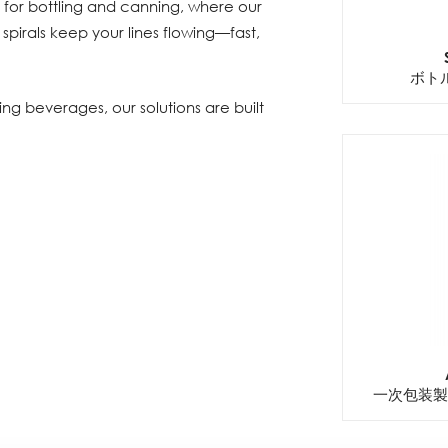
 for bottling and canning, where our
pirals keep your lines flowing—fast,
ボト
ng beverages, our solutions are built
一次包装製