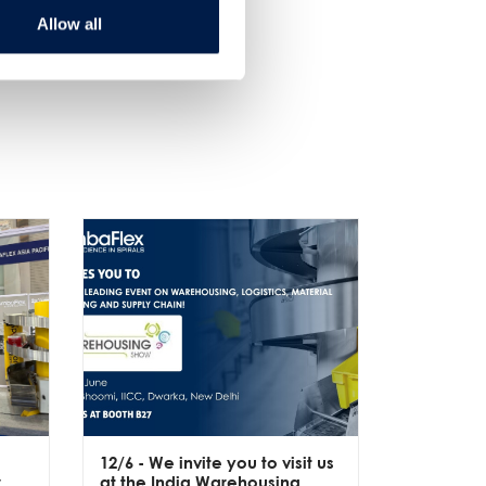
Allow all
12/6
- We invite you to visit us
10/6
- Pro
w
at the India Warehousing