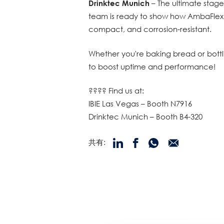
Drinktec Munich
– The ultimate stage
team is ready to show how AmbaFlex s
compact, and corrosion-resistant.
Whether you're baking bread or bottli
to boost uptime and performance!
???? Find us at:
IBIE Las Vegas – Booth N7916
Drinktec Munich – Booth B4-320
共有: