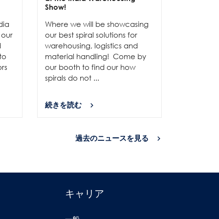
Discover
Show!
compact 
dia
Where we will be showcasing
handling 
 our
our best spiral solutions for
including 
d
warehousing, logistics and
pressure-
to
material handling! Come by
delicate p
ors
our booth to find our how
spirals do not ...
続きを読む
続きを読
過去のニュースを見る
キャリア