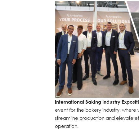
International Baking Industry Exposit
event for the bakery industry, where 
streamline production and elevate ef
operation.