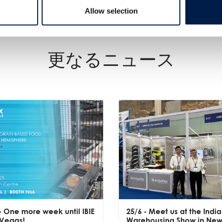
Allow selection
更なるニュース
- One more week until IBIE
25/6
- Meet us at the India
 Vegas!
Warehousing Show in Ne