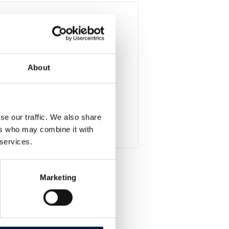
About
se our traffic. We also share
alVeyor Portal-configuration
ers who may combine it with
設備へのアクセスを簡単に
 services.
Marketing