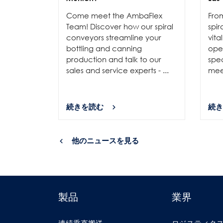
Come meet the AmbaFlex
Fro
Team! Discover how our spiral
spir
conveyors streamline your
vita
bottling and canning
ope
production and talk to our
spec
sales and service experts - ...
meet
続きを読む
続き
他のニュースを見る
製品
業界