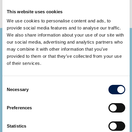
m | 20 ft
ベルト長：駆動システム1台あたり最大60 m | 200 ft
This website uses cookies
We use cookies to personalise content and ads, to
provide social media features and to analyse our traffic.
We also share information about your use of our site with
our social media, advertising and analytics partners who
may combine it with other information that you’ve
provided to them or that they’ve collected from your use
of their services.
Ryan Cupp
Consent
Area Sales Manager
Necessary
Selection
すべての専門家を見る
Preferences
当社からの問い合わせ
*
必須項目
Statistics