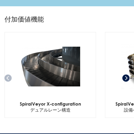
付加価値機能
SpiralVeyor X-configuration
SpiralVe
デュアルレーン構造
設備