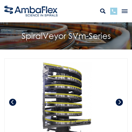
SpiralVeyor SVm-Series