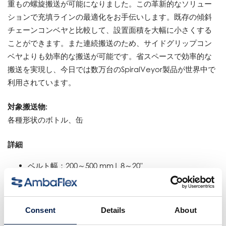
重もの螺旋搬送が可能になりました。この革新的なソリュー
ションで充填ラインの最適化をお手伝いします。既存の傾斜
チェーンコンベヤと比較して、設置面積を大幅に小さくする
ことができます。また連続搬送のため、サイドグリップコン
ベヤよりも効率的な搬送が可能です。省スペースで効率的な
搬送を実現し、今日では数万台のSpiralVeyor製品が世界中で
利用されています。
対象搬送物:
各種形状のボトル、缶
詳細
ベルト幅：200～500 mm| 8～20"
マルチトラックベルト：1～5列
耐荷重：ベルト1本あたり最大100 kg/m | 67 lb/ft
速度：最大60 m/min | 200 fpm
Consent
Details
About
高低差：事実上無制限、駆動システム1台あたり通常6