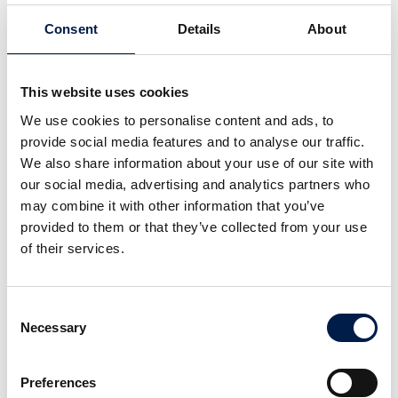
Product Finder
서비스
Consent
Details
About
고객 지원
고객 관리
예비 부품
This website uses cookies
현장 서비스
다운로드
We use cookies to personalise content and ads, to
회사
provide social media features and to analyse our traffic.
간략 설명
We also share information about your use of our site with
우리의 목표
our social media, advertising and analytics partners who
경력
may combine it with other information that you’ve
혁신 센터
provided to them or that they’ve collected from your use
뉴스
of their services.
경력
우리에 대해
영업
Consent
생산
Necessary
Selection
엔지니어링
직원
All vacancies at AmbaFlex
Preferences
Contact