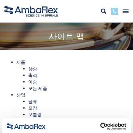
사이트 맵
제품
상승
축적
이송
모든 제품
산업
물류
포장
보틀링
프린트
모든 산업