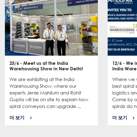
25/6
- Meet us at the India
12/6
- We in
Warehousing Show in New Delhi!
India Ware
We are exhibiting at the India
Where we w
Warehousing Show, where our
best spiral
experts Jenie Mahilum and Rohit
logistics a
Gupta will be on site to explain how
Come by ou
spiral conveyors can upgrade ...
spirals do no
더 보기
더 보기