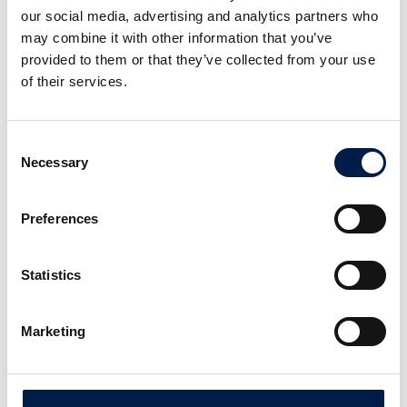
our social media, advertising and analytics partners who
may combine it with other information that you’ve
provided to them or that they’ve collected from your use
of their services.
Consent
Necessary
Selection
Preferences
SKU Handling
Statistics
Nieuwe trends in de detailhandel, zoals een snel
Marketing
groeiend aantal SKU's en verminderde opslag in de
winkel, gecombineerd met een grotere behoefte aan
automatisering om de kosten laag te houden, vragen om
slimme oplossingen in distributiecentra. Al deze nieuwe