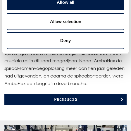
Allow all
systemen voor het behandelen en palletiseren van
gemengde dozen hebben één ding gemeen: de
Allow selection
behoefte aan verticaal samenvoegen en sorteren. De
snelheid van ordervrijgavemodules en andere high-end
orderverzameloplossingen vereisen een snelle manier om
Deny
alles te vullen en te bezorgen. AmbaFlex Spiral-
oplossingen spelen sinds het begin van deze eeuw een
cruciale rol in dit soort magazijnen. Nadat AmbaFlex de
spiraal-samenvoegoplossing meer dan tien jaar geleden
had uitgevonden, en daarna de spiraalsorteerder, werd
AmbaFlex een begrip in deze branche.
PRODUCTS