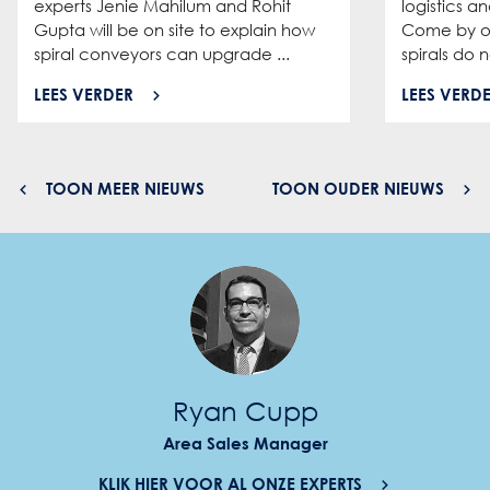
experts Jenie Mahilum and Rohit
logistics a
Gupta will be on site to explain how
Come by ou
spiral conveyors can upgrade ...
spirals do no
LEES VERDER
LEES VERD
TOON MEER NIEUWS
TOON OUDER NIEUWS
Ryan Cupp
Area Sales Manager
KLIK HIER VOOR AL ONZE EXPERTS