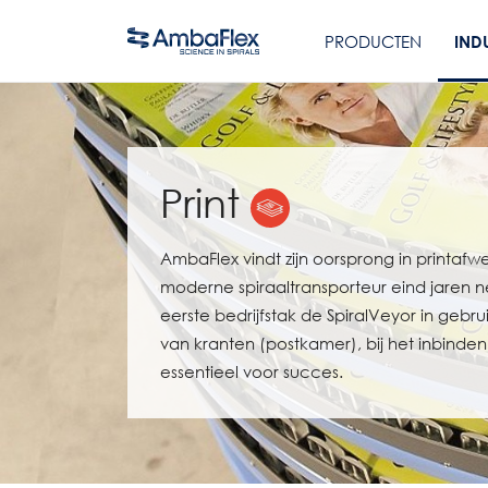
PRODUCTEN
IND
Print
AmbaFlex vindt zijn oorsprong in printafw
moderne spiraaltransporteur eind jaren ne
eerste bedrijfstak de SpiralVeyor in gebr
van kranten (postkamer), bij het inbinden e
essentieel voor succes.