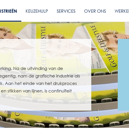
USTRIEËN
KEUZEHULP
SERVICES
OVER ONS
WERKE
erking. Na de uitvinding van de
gentig, nam de grafische industrie als
uik. Aan het einde van het drukproces
n stikken van lijnen, is continuïteit