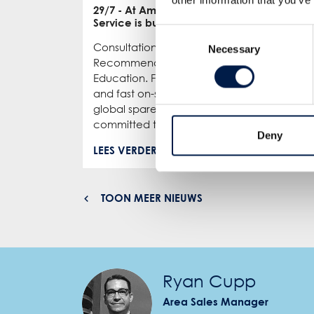
29/7
- At AmbaFlex, our
20/
Service is built on CARE
been
Consent
Consultation, Analysis,
This
Necessary
Selection
Recommendation, and
Amb
Education. From 24/7 support
for 
and fast on-site service to
than
global spare parts hubs, we’re
The
committed to keeping ...
effic
Deny
LEES VERDER
LEE
TOON MEER NIEUWS
Ryan Cupp
Area Sales Manager