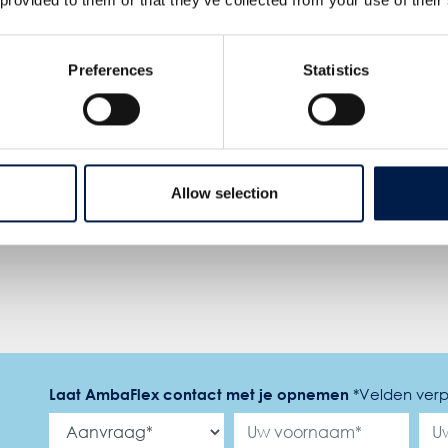
6
- This AmbaVeyor has
3/4
- The opening of our 
 running for 20 years!
Sales Office in Italy!
 installation of the
We’re glad to announce t
Preferences
Statistics
aVeyor has been running
opening of our NEW Sales
over 20 years with more
Office in Italy! Located at 
 110,000 working hours!
Emilia Est, 216a, 43123 Par
 AmbaVeyor is designed to
This strategic location is at
iently ...
...
Allow selection
S VERDER
LEES VERDER
Laat AmbaFlex contact met je opnemen
*
Velden verp