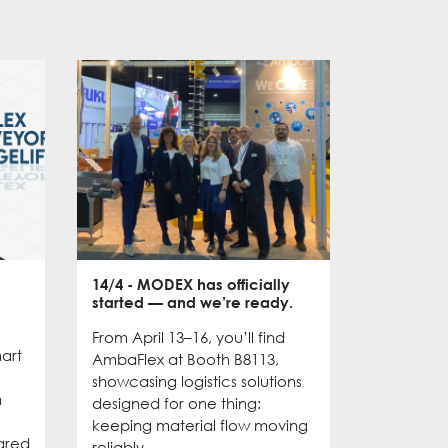
14/4
- MODEX has officially
28/10
- D
started — and we’re ready.
Asia: A G
From April 13–16, you’ll find
The first
mart
AmbaFlex at Booth B8113,
concluded
showcasing logistics solutions
We had m
n
designed for one thing:
valuable 
keeping material flow moving
we’re exc
ared
reliably, ...
rest of ...