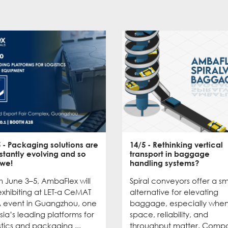
5
- Packaging solutions are
14/5
- Rethinking vertical
stantly evolving and so
transport in baggage
 we!
handling systems?
 June 3–5, AmbaFlex will
Spiral conveyors offer a s
xhibiting at LET-a CeMAT
alternative for elevating
A event in Guangzhou, one
baggage, especially whe
sia’s leading platforms for
space, reliability, and
stics and packaging ...
throughput matter. Comp