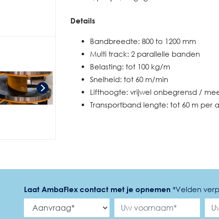
Details
Bandbreedte: 800 to 1200 mm
Multi track: 2 parallelle banden
Belasting: tot 100 kg/m
Snelheid: tot 60 m/min
Lifthoogte: vrijwel onbegrensd / mee
Transportband lengte: tot 60 m per 
Laat AmbaFlex contact met je opnemen
*
Velden verp