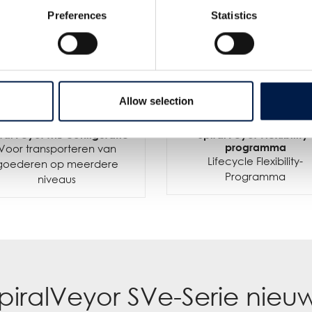
Preferences
Statistics
Allow selection
iralVeyor ML-configuratie
SpiralVeyor Flexibility
programma
Voor transporteren van
Lifecycle Flexibility-
goederen op meerdere
Programma
niveaus
piralVeyor SVe-Serie nieu