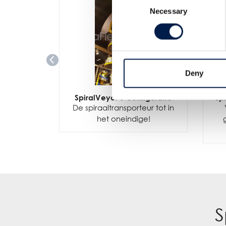
Necessary
Selection
Deny
SpiralVeyor J-configuratie
Sp
De spiraaltransporteur tot in
het oneindige!
S