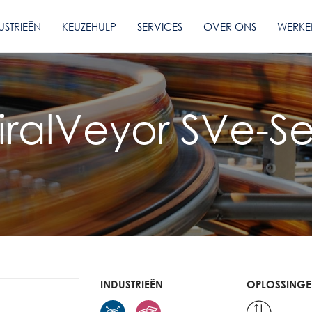
USTRIEËN
KEUZEHULP
SERVICES
OVER ONS
WERKE
iralVeyor SVe-Se
INDUSTRIEËN
OPLOSSING