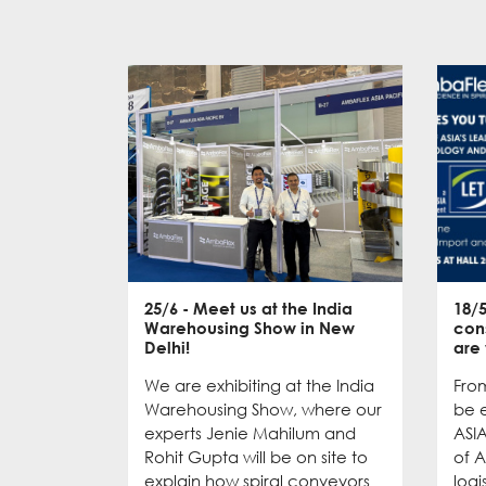
25/6
- Meet us at the India
18/
Warehousing Show in New
con
Delhi!
are
We are exhibiting at the India
From
Warehousing Show, where our
be e
experts Jenie Mahilum and
ASI
Rohit Gupta will be on site to
of A
explain how spiral conveyors
logi