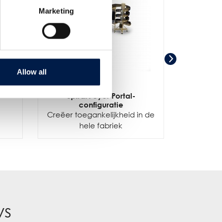
Marketing
Allow all
-
SpiralVeyor Portal-
SpiralV
configuratie
Creëer toegankelijkheid in de
hele fabriek
ws