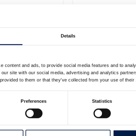
Details
传输
门户网站
e content and ads, to provide social media features and to analy
 our site with our social media, advertising and analytics partn
 provided to them or that they’ve collected from your use of their
Preferences
Statistics
服务
公司
客户支持
简而言之