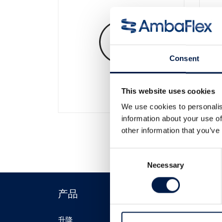
Consent
升降
This website uses cookies
We use cookies to personalis
information about your use of
other information that you’ve
Consent
Necessary
Selection
产品
行業
升降
物流