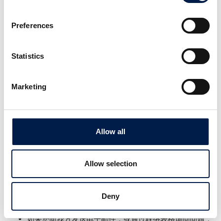
可能是欧洲经济区 (EEA) 之外分部的员工。我们与这些分
部制定了进一步的协议，确保他们也会按照 GDPR 的规
Preferences
范进行行动。
为安霸福莱克斯工作的供应商、分包商和其他承包商
例如，我们与负责建立和管理网站和 ICT 系统的服务提供
Statistics
商合作。这些供应商可对个人数据进行访问。就他们的职
责和权限，我们已经和/或即将与他们缔结良好协议。在
处理方合同中，我们会对此作出记录
Marketing
税务机构
如果存在税务相关要求，数据可能会与税务机构进行分
享。
Allow all
安霸福莱克斯保留个人数据的时限？
除达成本隐私声明中所指出目的的必要限度，安霸福莱克斯不
Allow selection
会额外延长您数据的保留时限。
根据法定义务的规定，我们的记录保留时限为七年。此期
Deny
限包括与您签订的合同或协议，并会在合同或协议结束或
被终止时开始计算。
如果您向我方发送电子邮件，或通过联络表格询问问题，