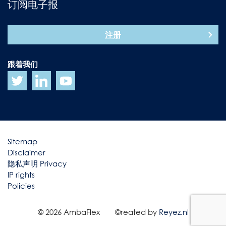
订阅电子报
注册
跟着我们
Sitemap
Disclaimer
隐私声明 Privacy
IP rights
Policies
© 2026 AmbaFlex
©reated by
Reyez.nl