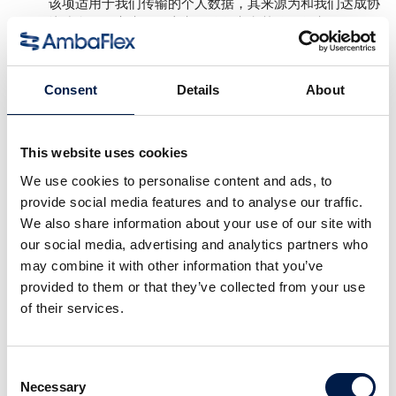
该项适用于我们传输的个人数据，其来源为和我们达成协
议或合同的客户、供应商、分包商和其他承包商。
合法权益
在收集个人数据，从而获得性客户和维持关系方面，安霸
福莱克斯拥有合法权益。
Consent
Details
About
数据主体的同意
我们会询问数据主体（如合同当事人），获得他们对包括
分析用 Cookie 在内的 Cookie 的使用过同意。
This website uses cookies
遵守法定义务
根据安霸福莱克斯所在国家/地区的法定义务，安霸福莱
We use cookies to personalise content and ads, to
克斯必须对个人数据进行处理。
provide social media features and to analyse our traffic.
We also share information about your use of our site with
安霸福莱克斯会与谁共享数据？
our social media, advertising and analytics partners who
原则上说，我们不会将您的数据与他人共享。我们仅在向您提
may combine it with other information that you’ve
供服务或存在法定义务时，才会将数据分享于他人。在该情况
provided to them or that they’ve collected from your use
下，我们会将数据分享给：
of their services.
我们的员工
只有在处理目标与员工职能一致时，我们才会向员工分享
Consent
数据。例如：客服员工与客户联系，从而为客户提供处理
Necessary
Selection
技术问题的支持。这一活动即需要联络数据。此类员工也