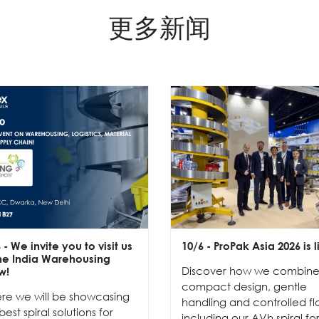
更多新闻
6
- We invite you to visit us
10/6
- ProPak Asia 2026 is l
the India Warehousing
Discover how we combin
w!
compact design, gentle
re we will be showcasing
handling and controlled fl
best spiral solutions for
including our AVh spiral fo