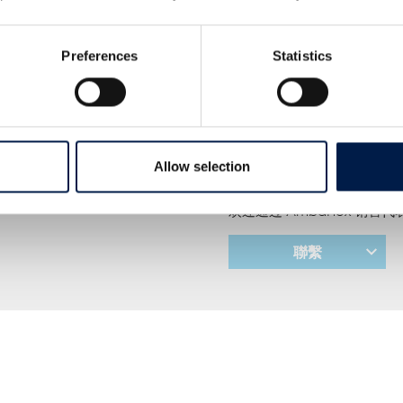
然而，创新不仅仅是我们所
和切实感受到的价值。
Preferences
Statistics
为此，我们建立了 AmbaFlex 
于荷兰兹瓦赫（Zwaag）和
以亲眼见证 SpiralVeyor、
运行环境中的实际表现。
我们诚邀您携带自己的产品
Allow selection
为您的具体应用展示最有效
欢迎通过 AmbaFlex 销
聯繫