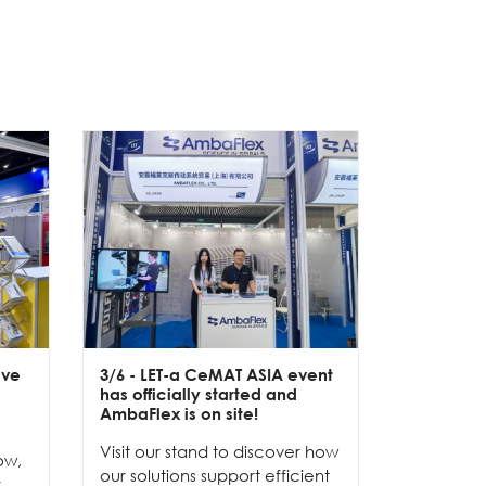
ive
3/6
- LET-a CeMAT ASIA event
2/6
- EXP
has officially started and
officially
e
AmbaFlex is on site!
Our team 
Visit our stand to discover how
to connec
ow,
our solutions support efficient
and show
r