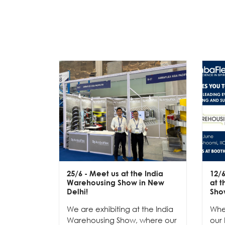
25/6
- Meet us at the India
12/
Warehousing Show in New
at 
Delhi!
Sho
We are exhibiting at the India
Whe
Warehousing Show, where our
our 