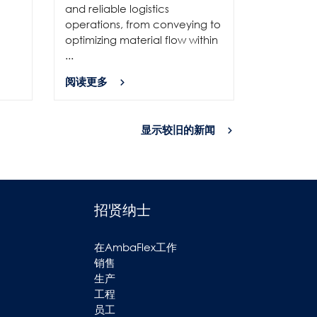
and reliable logistics
solutions 
operations, from conveying to
high-per
optimizing material flow within
...
...
阅读更多
阅读更多
显示较旧的新闻
招贤纳士
在AmbaFlex工作
销售
生产
工程
员工