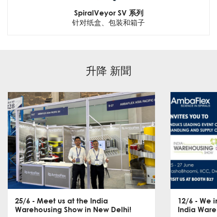
SpiralVeyor SV 系列
针对纸盒、包装和箱子
升降 新聞
25/6
- Meet us at the India
12/6
- We in
Warehousing Show in New Delhi!
India Ware