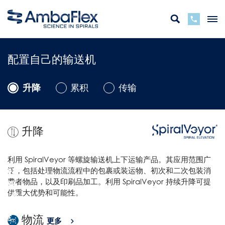
配置自己的输送机
升降
累积
传输
升降
利用 SpiralVeyor 等螺旋输送机上下运输产品。其应用范围广
泛，包括处理物流流程中的包裹或装运物、初次和二次包装消
要观看
费者物品，以及印刷品加工。利用 SpiralVeyor 持续升降可提
此视
供重大优势和可能性。
频，您
必须同
意
物流
更多