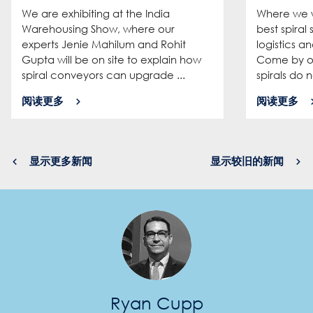
We are exhibiting at the India
Where we w
Warehousing Show, where our
best spiral
experts Jenie Mahilum and Rohit
logistics a
Gupta will be on site to explain how
Come by ou
spiral conveyors can upgrade ...
spirals do no
阅读更多
阅读更多
显示更多新闻
显示较旧的新闻
Ryan Cupp