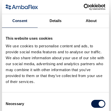
针对大件物品和包裹
装瓶
更多
Consent
Details
About
This website uses cookies
We use cookies to personalise content and ads, to
provide social media features and to analyse our traffic.
We also share information about your use of our site with
our social media, advertising and analytics partners who
may combine it with other information that you’ve
provided to them or that they’ve collected from your use
of their services.
SpiralVeyor SV 系列
针对纸盒、包装和箱子
Consent
Necessary
Selection