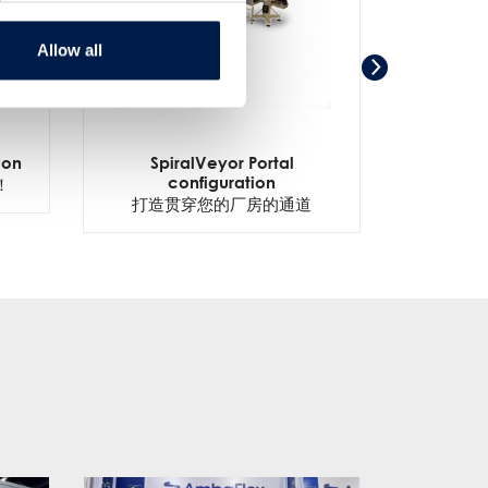
Allow all
ion
SpiralVeyor Portal
SpiralV
configuration
！
打造贯穿您的厂房的通道