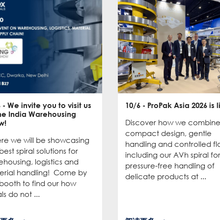
6
- We invite you to visit us
10/6
- ProPak Asia 2026 is l
the India Warehousing
Discover how we combin
w!
compact design, gentle
re we will be showcasing
handling and controlled fl
best spiral solutions for
including our AVh spiral fo
housing, logistics and
pressure-free handling of
erial handling! Come by
delicate products at ...
booth to find our how
als do not ...