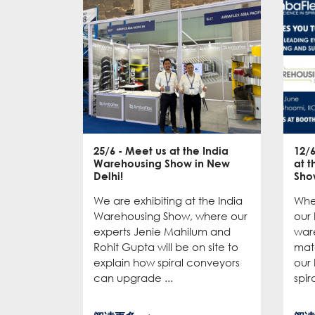
25/6
- Meet us at the India
12/
Warehousing Show in New
at 
Delhi!
Sho
We are exhibiting at the India
Whe
Warehousing Show, where our
our 
experts Jenie Mahilum and
ware
Rohit Gupta will be on site to
mat
explain how spiral conveyors
our 
can upgrade ...
spir