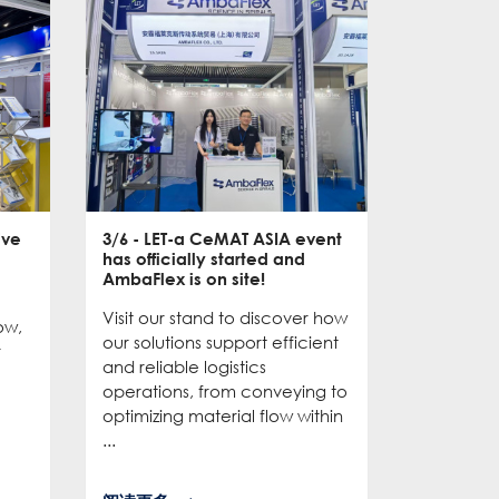
ive
3/6
- LET-a CeMAT ASIA event
2/6
- EXP
has officially started and
officially
e
AmbaFlex is on site!
Our team 
Visit our stand to discover how
to connec
ow,
our solutions support efficient
and show
r
and reliable logistics
solutions 
operations, from conveying to
high-per
optimizing material flow within
...
...