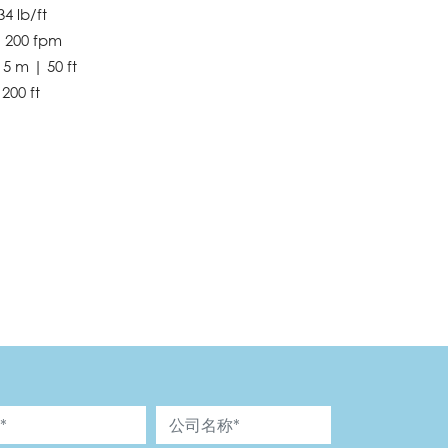
lb/ft
00 fpm
| 50 ft
0 ft