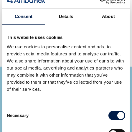
Dettagli
Consent
Details
About
DIVENTA COMPATTO!
Risparmio di spazio prezioso sul pavimento
Mantiene liberi i corridoi e le aree di lavoro
This website uses cookies
Sfrutta al massimo lo spazio tra le strutture e le travi
We use cookies to personalise content and ads, to
a pavimento/travi a soffitto
provide social media features and to analyse our traffic.
We also share information about your use of our site with
our social media, advertising and analytics partners who
may combine it with other information that you’ve
provided to them or that they’ve collected from your use
of their services.
Consent
Ryan Cupp
Necessary
Selection
Area Sales Manager