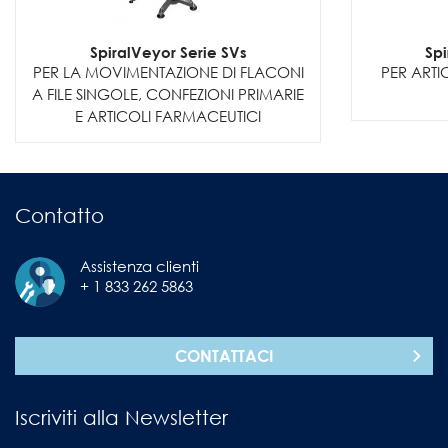
SpiralVeyor Serie SVs
Spi
PER LA MOVIMENTAZIONE DI FLACONI
PER ARTI
A FILE SINGOLE, CONFEZIONI PRIMARIE
E ARTICOLI FARMACEUTICI
Contatto
Assistenza clienti
+ 1 833 262 5863
CONTATTACI
Iscriviti alla Newsletter