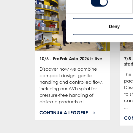
Deny
10/6
- ProPak Asia 2026 is live
7/5
star
Discover how we combine
The
compact design, gentle
pac
handling and controlled flow,
Düs
including our AVh spiral for
to 
pressure-free handling of
can 
delicate products at ...
...
CONTINUA A LEGGERE
CON