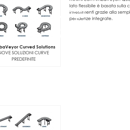
lato flessibile è basata sulla
Per visualizzare
investimenti grazie alla sempl
questo video
pendenze integrate.
devi
acconsentire al
posizionamento
dei cookie
aVeyor Curved Solutions
NOVE SOLUZIONI CURVE
PREDEFINITE