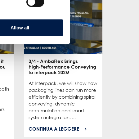
Allow all
it
3/4
- AmbaFlex Brings
10/3
- CFI
you
High‑Performance Conveying
officially
to interpack 2026!
Meet our 
At Interpack, we will show how
and Sabin
booth
packaging lines can run more
they’re h
efficiently by combining spiral
our solut
conveying, dynamic
production
ers
accumulation and smart
AmbaFlex i
system integration. ...
CONTINU
CONTINUA A LEGGERE