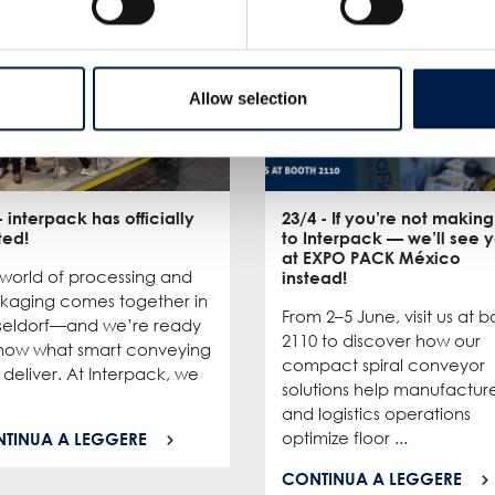
Allow selection
- interpack has officially
23/4
- If you’re not making 
ted!
to Interpack — we’ll see 
at EXPO PACK México
 world of processing and
instead!
kaging comes together in
From 2–5 June, visit us at 
seldorf—and we’re ready
2110 to discover how our
show what smart conveying
compact spiral conveyor
deliver. At Interpack, we
solutions help manufactur
and logistics operations
optimize floor ...
TINUA A LEGGERE
CONTINUA A LEGGERE