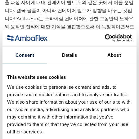
출 과정 사이에 내내 컨베이어 벨트 위의 같은 곳에서 머물 뿐입
니다. 결국 물품이 아니라 컨베이어 벨트가 방향을 바꾸는 것입
니다! AmbaFlex는 스파이럴 컨베이어에 관한 그동안의 노하우
와 동적인 집적에 대한 지식을 결합함으로써 이 독창적이면서도
대담한 시스템을 설계하고 특허를 획득했습니다.
상품에 적합:
Consent
Details
About
적합한 상품: 1차 패키지: 포장박스, 초코바, 비스킷 팩, 개인 위
생용품 및 의약품 등 파우치, 도이팩, 병 및 캔 등의 액체 충진 용
기. 연약한 팩. 여러 제품의 병렬 운송
This website uses cookies
We use cookies to personalise content and ads, to
세부
provide social media features and to analyse our traffic.
벨트 폭 범위: 140- 200mm | 5.5- 8”
We also share information about your use of our site with
our social media, advertising and analytics partners who
멀티벨트: 특허받은 원벨트 비접촉식 집적 시스템
may combine it with other information that you’ve
하중 범위: 최대 15kg/m | 10.2lb/ft
provided to them or that they’ve collected from your use
속도 범위: 최대 40m/min | 130fpm
of their services.
집적 길이: 최대 115m | 377 ft