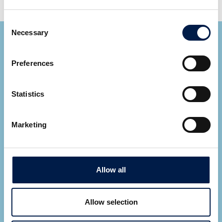
Consent
Necessary
Selection
Preferences
Statistics
Ryan Cupp
Area Sales Manager
Marketing
모든 전문가보기
Let AmbaFlex contact you
*
Fields required
Allow all
Allow selection