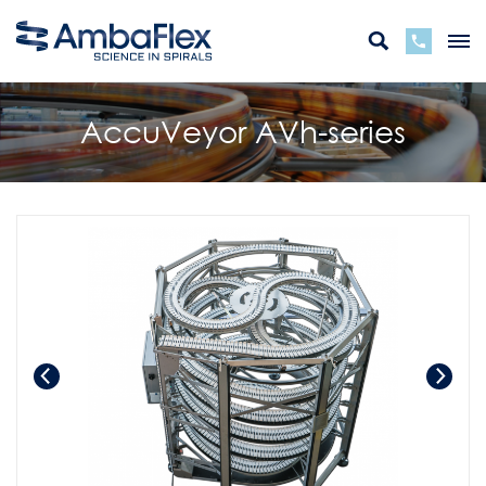
AccuVeyor AVh-series