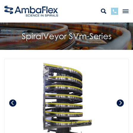
SpiralVeyor SVm-Series