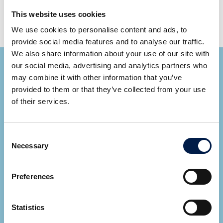
20ft
This website uses cookies
벨트 길이: 구동 시스템당 최대 60m | 200ft
We use cookies to personalise content and ads, to
provide social media features and to analyse our traffic.
We also share information about your use of our site with
our social media, advertising and analytics partners who
may combine it with other information that you’ve
provided to them or that they’ve collected from your use
of their services.
Ryan Cupp
Consent
Area Sales Manager
Necessary
Selection
모든 전문가보기
Preferences
Let AmbaFlex contact you
*
Fields required
Statistics