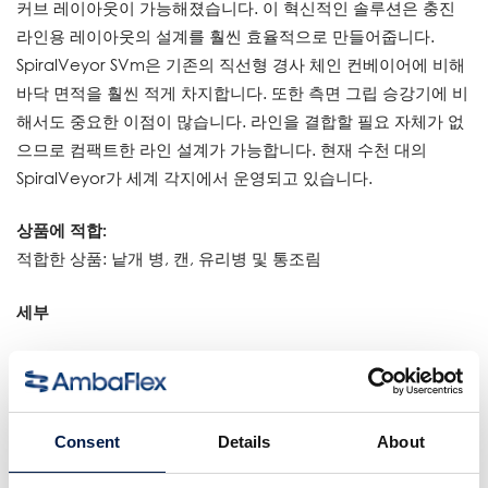
커브 레이아웃이 가능해졌습니다. 이 혁신적인 솔루션은 충진
라인용 레이아웃의 설계를 훨씬 효율적으로 만들어줍니다.
SpiralVeyor SVm은 기존의 직선형 경사 체인 컨베이어에 비해
바닥 면적을 훨씬 적게 차지합니다. 또한 측면 그립 승강기에 비
해서도 중요한 이점이 많습니다. 라인을 결합할 필요 자체가 없
으므로 컴팩트한 라인 설계가 가능합니다. 현재 수천 대의
SpiralVeyor가 세계 각지에서 운영되고 있습니다.
상품에 적합:
적합한 상품: 낱개 병, 캔, 유리병 및 통조림
세부
벨트 폭 범위: 200~500mm | 8~20”
다중트랙 벨트: 1~5개의 평행 트랙
하중 범위: 최대 100kg/m | 67lb/ft
Consent
Details
About
속도 범위: 최대 60m/min | 200fpm
수직이송: 거의 무제한, 일반적으로 구동 시스템당 6m |