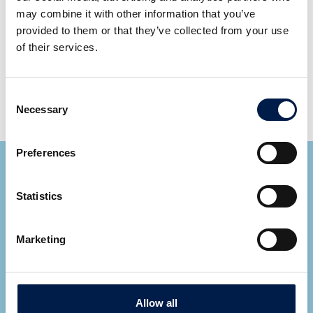
Bandbreedte: 140- 200 mm
may combine it with other information that you’ve
Multi-belts: Sporen verticaal in elkaar gepast: één
provided to them or that they’ve collected from your use
spoor omlaag met daarboven één spoor omhoog.
of their services.
Belasting: tot 15kg/m
Snelheid: tot 40m/min
Consent
Accumulatie lengte: tot 115 m
Necessary
Selection
Preferences
Statistics
Marketing
Ryan Cupp
Area Sales Manager
KLIK HIER VOOR AL ONZE EXPERTS
Allow all