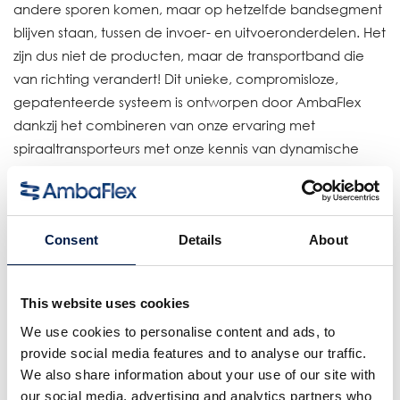
andere sporen komen, maar op hetzelfde bandsegment
blijven staan, tussen de invoer- en uitvoeronderdelen. Het
zijn dus niet de producten, maar de transportband die
van richting verandert! Dit unieke, compromisloze,
gepatenteerde systeem is ontworpen door AmbaFlex
dankzij het combineren van onze ervaring met
spiraaltransporteurs met onze kennis van dynamische
accumulatie.
Geschikt voor de volgende producten:
Primaire verpakkingen zoals dozen, snoeprepen,
Consent
Details
About
biscuitverpakkingen, persoonlijke verzorgingsproducten
en farmaceutische producten. Gevulde vloeistofhouders
This website uses cookies
zoals zakjes, stazakken, flessen en blikken. Tere
verpakkingen.
We use cookies to personalise content and ads, to
provide social media features and to analyse our traffic.
Details
We also share information about your use of our site with
our social media, advertising and analytics partners who