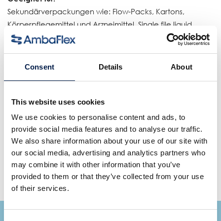
Sekundärverpackungen wie: Flow-Packs, Kartons,
Körperpflegemittel und Arzneimittel. Single file liquid
handling wie: Flaschen, Dosen und Doypacks
Einzelheiten
Consent
Details
About
Bandbreite: 100, 140 or 200 mm | 4, 5.5, 8"
Multibahnen: 1-6 parallel belts
This website uses cookies
Belastung: pro Band, bis zu 50 kg/m | 34 lb/ft
We use cookies to personalise content and ads, to
Geschwindigkeit: bis zu 60 m/min | 200 fpm
provide social media features and to analyse our traffic.
Höhenförderung: nahezu unbegrenzt / gewöhnlich
We also share information about your use of our site with
bis zu pro Antriebssystem 15 m | 50 ft
our social media, advertising and analytics partners who
Förderbandlänge: bis zu pro Antriebssystem 60 m |
may combine it with other information that you’ve
200 ft
provided to them or that they’ve collected from your use
of their services.