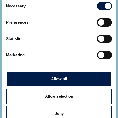
Consent
Necessary
Selection
Preferences
Ryan Cupp
Statistics
Area Sales Manager
ALLE EXPERTEN ANSEHEN
Marketing
Let AmbaFlex contact you
*
Fields required
Allow all
Allow selection
Deny